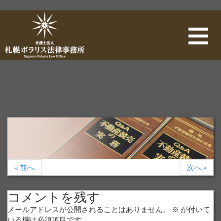
ナ
ビ
ゲ
ー
シ
ョ
ン
« 前へ
次へ »
コメントを残す
メールアドレスが公開されることはありません。
※
が付いて
いる欄は必須項目です