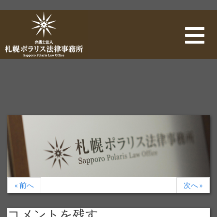
ナ
ビ
ゲ
ー
シ
ョ
ン
« 前へ
次へ »
コメントを残す