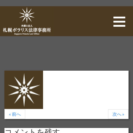
ナ
ビ
ゲ
ー
シ
ョ
ン
« 前へ
次へ »
コメントを残す